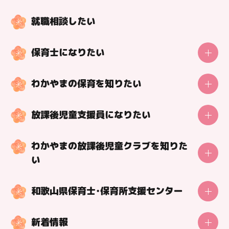
就職相談したい
魅力を紹介！放課後児童支援員インタ
保育士になりたい
ビュー
保育士の一日
わかやまの保育を知りたい
動画で学ぼう！保育の知識
調べよう！わかやまの保育施設
動画で学ぼう！今の保育
放課後児童支援員になりたい
藤並学童クラブ 久壽さん
動画で紹介！保育の魅力
保育士になる方法
放課後児童支援員の一日
好事例！特色を紹介！保育の取組
保育士になれる学校紹介
わかやまの放課後児童クラブを知りた
放課後児童支援員になる方法
お話を伺った施設
保育士目線の理想の職場づくり
い
返還免除あり！修学・就職の貸付制度
藤並学童クラブ
市町村の保育士支援制度
調べよう！わかやまの放課後児童クラブ
和歌山県保育士・保育所支援センター
お話を伺った人
魅力を紹介！放課後児童支援員インタビュー
久壽 唯衣那(きゅうじゅ ゆいな) さん（放課後児童支援員）
センター利用者の声
好事例！特色を紹介！放課後児童クラブの取組
新着情報