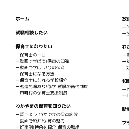
ホーム
放
ー
就職相談したい
ー
保育士になりたい
わ
ー保育士の一日
ー
ー動画で学ぼう！保育の知識
ー
ー動画で学ぼう！今の保育
ー
ー保育士になる方法
ー保育士になれる学校紹介
和
ー返還免除あり！修学・就職の貸付制度
ー
ー市町村の保育士支援制度
ー
わかやまの保育を知りたい
新
ー調べよう！わかやまの保育施設
ー動画で紹介！保育の魅力
プ
ー好事例！特色を紹介！保育の取組