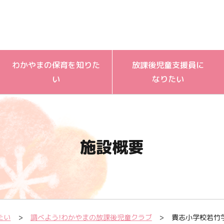
わかやまの保育を知りた
放課後児童支援員に
い
なりたい
施設概要
たい
調べよう！わかやまの放課後児童クラブ
貴志小学校若竹