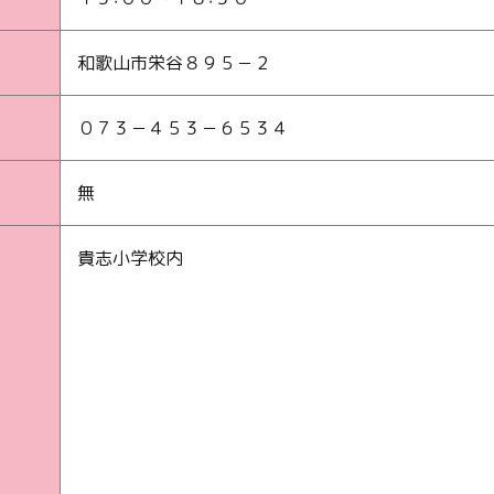
和歌山市栄谷８９５－２
０７３－４５３－６５３４
無
貴志小学校内