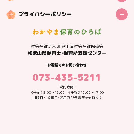
センターの概要
プライバシーポリシー
更新日：2025.12.01
みょうじひまわりキッズ
私たちが大切にしていること
社会福祉法人 和歌山県社会福祉協議会
子どもが安心して過ごせる学童に
和歌山県保育士・保育所支援センター
家でもなく、学校でもない、もう一つの「子ども達がほっとできる居
お電話でのお問い合わせ
場所」になれたらと思いながら、支援員みんなで子ども達の帰りを
073-435-5211
待っています。
受付時間：
施設情報
《午前》9:00～12:00 《午後》13:00～17:00
月曜日～金曜日（祝日及び年末年始を除く）
利用対象者
小学１年生～小学６年生
保育時間