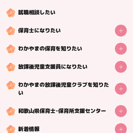
就職相談したい
保育士になりたい
施設概要
保育士の一日
わかやまの保育を知りたい
動画で学ぼう！保育の知識
調べよう！わかやまの保育施設
動画で学ぼう！今の保育
放課後児童支援員になりたい
動画で紹介！保育の魅力
保育士になる方法
放課後児童支援員の一日
好事例！特色を紹介！保育の取組
保育士になれる学校紹介
わかやまの放課後児童クラブを知りた
放課後児童支援員になる方法
保育士目線の理想の職場づくり
い
返還免除あり！修学・就職の貸付制度
市町村の保育士支援制度
調べよう！わかやまの放課後児童クラブ
和歌山県保育士・保育所支援センター
魅力を紹介！放課後児童支援員インタビュー
センター利用者の声
好事例！特色を紹介！放課後児童クラブの取組
新着情報