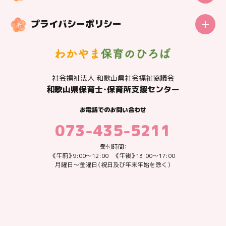
センターの概要
プライバシーポリシー
更新日：2025.12.01
王子放課後児童クラブ
私たちが大切にしていること
社会福祉法人 和歌山県社会福祉協議会
情報共有とポジティブな助け合い
和歌山県保育士・保育所支援センター
日々の児童の様子や変化、起こった事象を開所前のミーティングで
お電話でのお問い合わせ
共有し、児童が安心安全に過ごせるように取組んでいます。職員同
073-435-5211
士がポジティブなコミュニケーションを取ることで助け合える職場
づくりをしています。
受付時間：
《午前》9:00～12:00 《午後》13:00～17:00
月曜日～金曜日（祝日及び年末年始を除く）
施設情報
利用対象者
小学１年生～小学６年生
保育時間