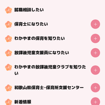
就職相談したい
保育士になりたい
施設概要
保育士の一日
わかやまの保育を知りたい
動画で学ぼう！保育の知識
調べよう！わかやまの保育施設
動画で学ぼう！今の保育
放課後児童支援員になりたい
動画で紹介！保育の魅力
保育士になる方法
放課後児童支援員の一日
好事例！特色を紹介！保育の取組
保育士になれる学校紹介
わかやまの放課後児童クラブを知りた
放課後児童支援員になる方法
保育士目線の理想の職場づくり
い
返還免除あり！修学・就職の貸付制度
市町村の保育士支援制度
調べよう！わかやまの放課後児童クラブ
和歌山県保育士・保育所支援センター
魅力を紹介！放課後児童支援員インタビュー
センター利用者の声
好事例！特色を紹介！放課後児童クラブの取組
新着情報