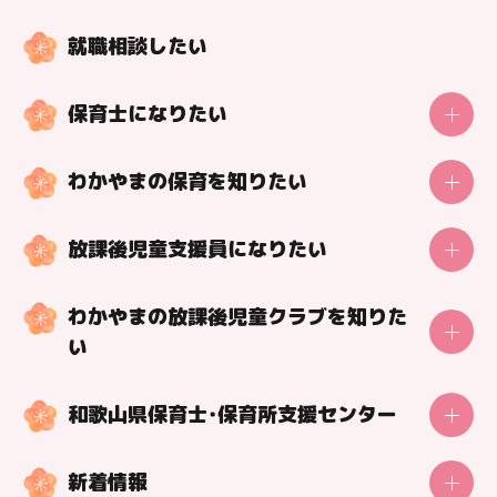
就職相談したい
保育士になりたい
動画で紹介！保育の魅力
保育士の一日
わかやまの保育を知りたい
動画で学ぼう！保育の知識
施設名：
新堀こども園
調べよう！わかやまの保育施設
動画で学ぼう！今の保育
放課後児童支援員になりたい
場 所：
和歌山市
動画で紹介！保育の魅力
保育士になる方法
放課後児童支援員の一日
好事例！特色を紹介！保育の取組
施設紹介ページはこちら
保育士になれる学校紹介
わかやまの放課後児童クラブを知りた
放課後児童支援員になる方法
保育士目線の理想の職場づくり
い
返還免除あり！修学・就職の貸付制度
ショートver.の動画はこちら！
市町村の保育士支援制度
調べよう！わかやまの放課後児童クラブ
和歌山県保育士・保育所支援センター
一覧に戻る
魅力を紹介！放課後児童支援員インタビュー
センター利用者の声
好事例！特色を紹介！放課後児童クラブの取組
新着情報