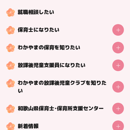
就職相談したい
保育士になりたい
動画で紹介！保育の魅力
保育士の一日
わかやまの保育を知りたい
動画で学ぼう！保育の知識
施設名：
とうようこども園
調べよう！わかやまの保育施設
動画で学ぼう！今の保育
放課後児童支援員になりたい
場 所：
和歌山市
動画で紹介！保育の魅力
保育士になる方法
放課後児童支援員の一日
好事例！特色を紹介！保育の取組
施設紹介ページはこちら
保育士になれる学校紹介
わかやまの放課後児童クラブを知りた
放課後児童支援員になる方法
保育士目線の理想の職場づくり
い
返還免除あり！修学・就職の貸付制度
ショートver.の動画はこちら！
市町村の保育士支援制度
調べよう！わかやまの放課後児童クラブ
和歌山県保育士・保育所支援センター
一覧に戻る
魅力を紹介！放課後児童支援員インタビュー
センター利用者の声
好事例！特色を紹介！放課後児童クラブの取組
新着情報