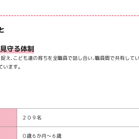
と
見守る体制
捉え、こども達の育ちを全職員で話し合い、職員間で共有して
ています。
２０９名
０歳６か月～６歳