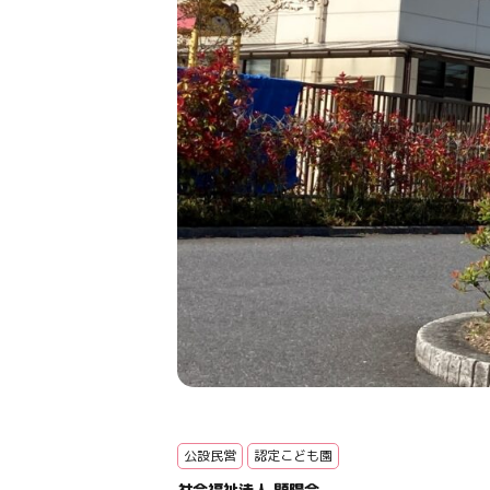
公設民営
認定こども園
社会福祉法人 顕陽会