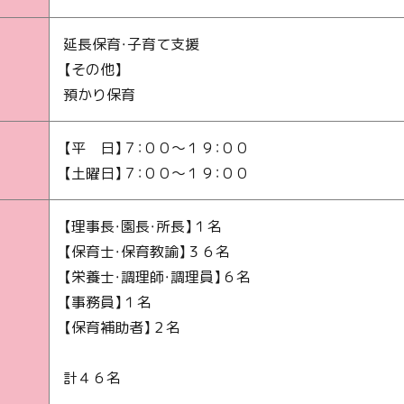
延長保育・子育て支援
【その他】
預かり保育
【平 日】
７：００～１９：００
【土曜日】
７：００～１９：００
【理事長・園長・所長】
１名
【保育士・保育教諭】
３６名
【栄養士・調理師・調理員】
６名
【事務員】
１名
【保育補助者】
２名
計４６名